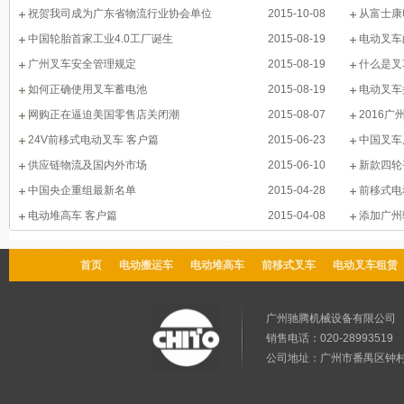
祝贺我司成为广东省物流行业协会单位
2015-10-08
从富士康
中国轮胎首家工业4.0工厂诞生
2015-08-19
电动叉车
广州叉车安全管理规定
2015-08-19
什么是叉
如何正确使用叉车蓄电池
2015-08-19
电动叉车
网购正在逼迫美国零售店关闭潮
2015-08-07
2016
24V前移式电动叉车 客户篇
2015-06-23
中国叉车
供应链物流及国内外市场
2015-06-10
新款四轮
中国央企重组最新名单
2015-04-28
前移式电
电动堆高车 客户篇
2015-04-08
添加广州
首页
电动搬运车
电动堆高车
前移式叉车
电动叉车租赁
广州驰腾机械设备有限公
销售电话：020-28993519 售
公司地址：广州市番禺区钟村