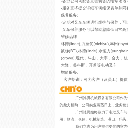
-各分公司均配备完善装备的维修场地
-服务完毕提交详细车辆维保表单并同
保养服务:
-定期对叉车车辆进行维护与保养，可
-叉车保养服务可以帮助您降低日常高
维修品牌:
林德(linde),力至优(nichiyu),丰田(toyo
彼梯(BT),林德(linde),永恒力(yunghein
(crown),现代，斗山，大宇，合
大隆，美科斯，开普等电动叉车
增值服务:
-客户培训：可为客户（及员工）提
广州驰腾机械设备有限公司作为专业的
的鼎力相助，公司实业蒸蒸日上，业务稳步
广州驰腾始终致力于电动叉车与仓储物
用于物流、仓储、机械制造、港口、码头
我们立志为用户提供更优的室内物料搬