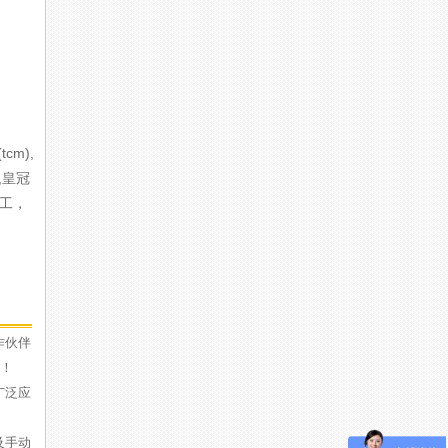
tcm),
),皇冠
柳工，
作伙伴
户！
广泛应
及手动