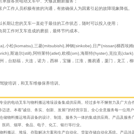
可承接各类电动叉车中、大修及翻新服务；
客户工作人员积极有效的沟通，有效确保人为因素引起的故障现象降低。
以长期让您的叉车一直处于最佳的工作状态，随时可以投入使用；
负荷工作对叉车造成的磨损，最终节约成本。
ta),小松(komatsu),三菱(mitsubishi),神钢(sinkobe),日产(nissan)梯西埃姆(
rich),斯迪尔(still),阿特莱特(atlet),欧模(om),海斯特(hyster),克拉克(clark
力，杭州，台励福，大连，诺力，西林，宝骊，江淮，搬易通，厦门，龙工，
供驾驶培训，和叉车维修保养培训。
电动叉车与物料搬运堆垛设备集成供应商。经过多年不懈努力及广大合
迈进。本着“诚信、务实、创新、发展!”的经营宗旨。全心全意服务每一位用
料搬运堆高设备的设计、制造、服务为一体的集成供应商。产品及服务
、医药、烟草、食品、电子、化工、银行等行业。
运、堆垛、存取解决方案和生产自动化、货架存储自动化系统。产品涉