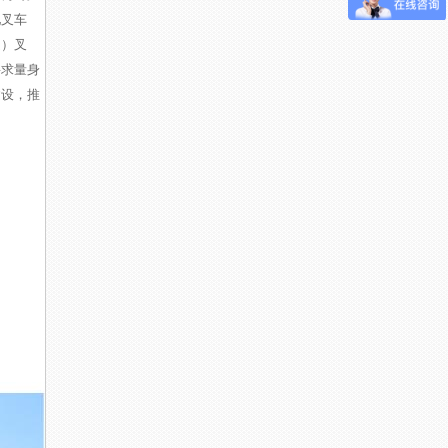
池叉车
走）叉
要求量身
建设，推