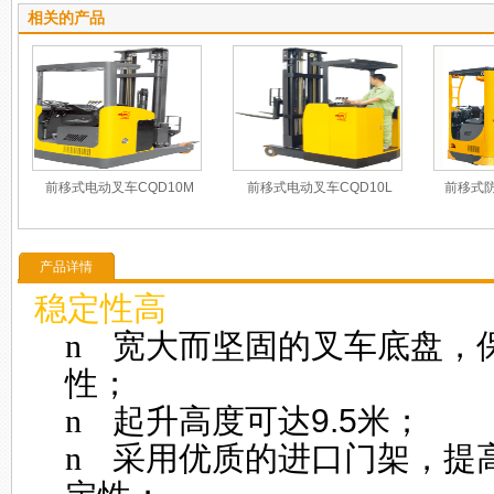
相关的产品
前移式电动叉车CQD10M
前移式电动叉车CQD10L
前移式防
产品详情
稳定性高
n
宽大而坚固的叉车底盘，
性；
n
起升高度可达
9.5
米；
n
采用优质的进口门架，提