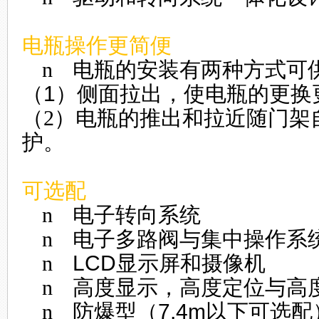
电瓶操作更简便
n
电瓶的安装有两种方式可
（
1
）侧面拉出，使电瓶的更换
（2）
电瓶的推出和拉近随门架
护。
可选配
n
电子转向系统
n
电子多路阀与集中操作系
n
LCD
显示屏和摄像机
n
高度显示，高度定位与高
n
防爆型（
7.4m
以下可选配