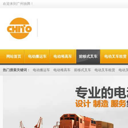
欢迎来到广州驰腾！
值得信赖的
网站首页
电动搬运车
电动堆高车
前移式叉车
电动叉车租赁
电动叉车租赁&搬运设备出租供应商
热门搜索关键词：
电动搬运车
电动堆高车
前移式叉车
电动叉车租赁
电动