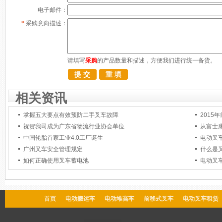
电子邮件：
*
采购意向描述：
请填写
采购
的产品数量和描述，方便我们进行统一备货。
相关资讯
掌握五大要点有效预防二手叉车故障
2015
祝贺我司成为广东省物流行业协会单位
从富士
中国轮胎首家工业4.0工厂诞生
电动叉
广州叉车安全管理规定
什么是
如何正确使用叉车蓄电池
电动叉
首页
电动搬运车
电动堆高车
前移式叉车
电动叉车租赁