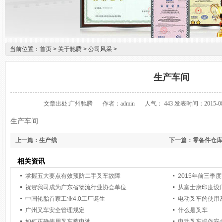
当前位置：
首页
>
关于驰腾
>
公司风采
>
生产车间
文章出处:广州驰腾
作者：admin
人气：
443
发表时间：2015-08-
生产车间
上一篇：生产线
下一篇：零备件仓
相关资讯
掌握五大要点有效预防二手叉车故障
2015年前三季
祝贺我司成为广东省物流行业协会单位
从富士康印度设
中国轮胎首家工业4.0工厂诞生
电动叉车的使用
广州叉车安全管理规定
什么是叉车
如何正确使用叉车蓄电池
电动叉车操作安