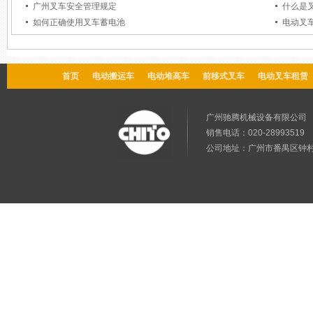
广州叉车安全管理规定
什么是
如何正确使用叉车蓄电池
电动叉
首页
电动搬运车
电动堆高车
前移式叉车
电动叉车租赁
广州驰腾机械设备有限公
销售电话：020-28993519 售
公司地址：广州市番禺区钟村