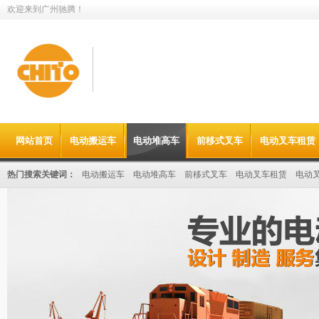
欢迎来到广州驰腾！
值得信赖的
网站首页
电动搬运车
电动堆高车
前移式叉车
电动叉车租赁
电动叉车租赁&搬运设备出租供应商
热门搜索关键词：
电动搬运车
电动堆高车
前移式叉车
电动叉车租赁
电动